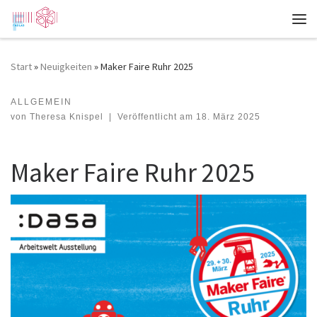
Zum Inhalt springen
Me
Start
»
Neuigkeiten
»
Maker Faire Ruhr 2025
ALLGEMEIN
Maker Faire Ruhr 2025
von
Theresa Knispel
|
Veröffentlicht am
18. März 2025
Maker Faire Ruhr 2025