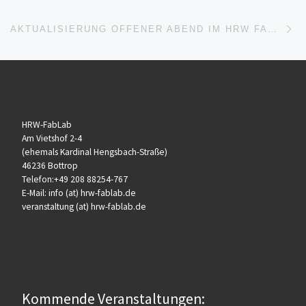
Nä
AKTUALISIERUNG OFFENER ABEND IM HRW FABLAB
HRW-FabLab
Am Vietshof 2-4
(ehemals Kardinal Hengsbach-Straße)
46236 Bottrop
Telefon:+49 208 88254-767
E-Mail: info (at) hrw-fablab.de
veranstaltung (at) hrw-fablab.de
Kommende Veranstaltungen: