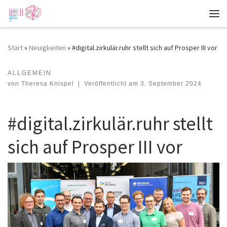
Zum Inhalt springen
Me
Start
»
Neuigkeiten
»
#digital.zirkulär.ruhr stellt sich auf Prosper III vor
ALLGEMEIN
#digital.zirkulär.ruhr stellt sich auf Prosper III vor
von
Theresa Knispel
|
Veröffentlicht am
3. September 2024
#digital.zirkulär.ruhr stellt
sich auf Prosper III vor