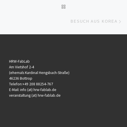
ZURÜCK ZUR BEITRAGSL
Nä
BESUCH AUS KOREA
HRW-FabLab
Am Vietshof 2-4
(ehemals Kardinal Hengsbach-Straße)
46236 Bottrop
Telefon:+49 208 88254-767
E-Mail: info (at) hrw-fablab.de
veranstaltung (at) hrw-fablab.de