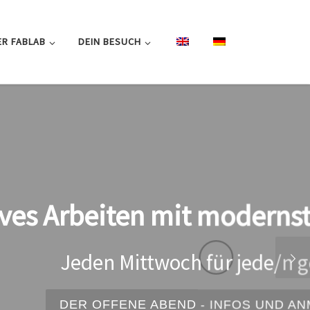
R FABLAB
DEIN BESUCH
echnologien
t
G