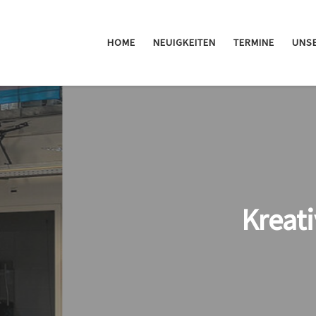
HOME
NEUIGKEITEN
TERMINE
UNSE
Arbeiten mit modernsten T
Jeden Mittwoch für jede/n geöffne
DER OFFENE ABEND - INFOS UND ANMELDUN