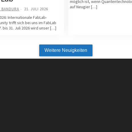
möglich ist, wenn Quantentechnolo
auf Neugier […]
A BANDURA
21. JULI 2026
026: Internationale FabLab-
ity trifft sich bei uns im FabLab
. bis 31. Juli 2026 wird unser […]
Weitere Neuigkeiten