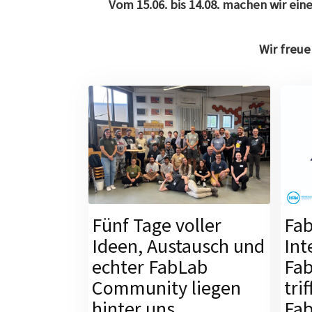
Vom 15.06. bis 14.08. machen wir ei
Wir freue
Fünf Tage voller
Fab
Ideen, Austausch und
Int
echter FabLab
Fa
Community liegen
tri
hinter uns.
Fa