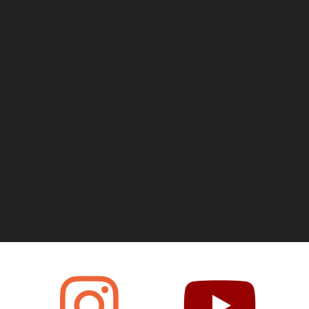
fab fa-facebook
fab fa-instagram
fab fa-you