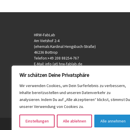
HRW-FabLab
Am Vietshof 2-4
(ehemals Kardinal Hengsbach-Straße)
46236 Bottrop
Telefon:+49 208 88254-767
E-Mail: info (at) hrw-fablab.de
veranstaltung (at) hrw-fablab.de
Wir schätzen Deine Privatsphäre
Wir verwenden Cookies, um Dein Surferlebnis zu verbessern,
Inhalte bereitzustellen und unseren Datenverkehr zu
analysieren. Indem Du auf „Alle akzeptieren“ klickst, stimmst Du
unserer Verwendung von Cookies zu.
Einstellungen
Alle ablehnen
Alle annehmen
© 2026
HRW FabLab
– Alle Rechte vorbehalten