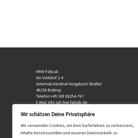
HRW-FabLab
Am Vietshof 2-4
(ehemals Kardinal Hengsbach-Straße)
46236 Bottrop
Telefon:+49 208 88254-767
E-Mail: info (at) hrw-fablab.de
veranstaltung (at) hrw-fablab.de
Wir schätzen Deine Privatsphäre
Wir verwenden Cookies, um Dein Surferlebnis zu verbessern,
Inhalte bereitzustellen und unseren Datenverkehr zu