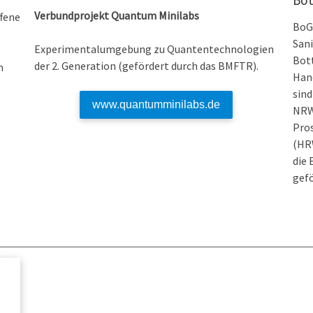
Bot
Verbundprojekt Quantum Minilabs
fene
BoG
Sani
Experimentalumgebung zu Quantentechnologien
Bot
der 2. Generation (gefördert durch das BMFTR).
h
Han
sind
www.quantumminilabs.de
NRW
Pros
(HRW
die
gefö