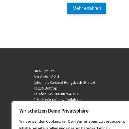
Mehr erfahren
HRW-FabLab
Am Vietshof 2-4
(ehemals Kardinal Hengsbach-Straße)
46236 Bottrop
Telefon:+49 208 88254-767
E-Mail: info (at) hrw-fablab.de
veranstaltung (at) hrw-fablab.de
Wir schätzen Deine Privatsphäre
Wir verwenden Cookies, um Dein Surferlebnis zu verbessern,
Inhalte bereitzustellen und unseren Datenverkehr zu