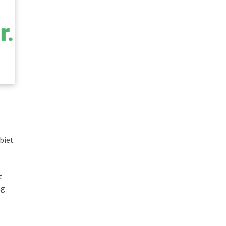
biet
t
ng