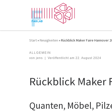
Zum Inhalt springen
Start
»
Neuigkeiten
»
Rückblick Maker Faire Hannover 
ALLGEMEIN
Rückblick Maker Faire Hannover 2024
von
jens
|
Veröffentlicht am
22. August 2024
Rückblick Maker 
Quanten, Möbel, Pilz