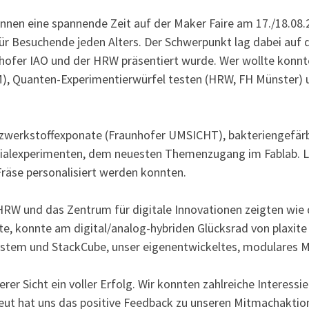
nnen eine spannende Zeit auf der Maker Faire am 17./18.08
für Besuchende jeden Alters. Der Schwerpunkt lag dabei au
ofer IAO und der HRW präsentiert wurde. Wer wollte konnt
, Quanten-Experimentierwürfel testen (HRW, FH Münster) 
lzwerkstoffexponate (Fraunhofer UMSICHT), bakteriengefärb
rialexperimenten, dem neuesten Themenzugang im Fablab. L
Fräse personalisiert werden konnten.
HRW und das Zentrum für digitale Innovationen zeigten wie 
te, konnte am digital/analog-hybriden Glücksrad von plaxite
ystem und StackCube, unser eigenentwickeltes, modulares
er Sicht ein voller Erfolg. Wir konnten zahlreiche Interessi
eut hat uns das positive Feedback zu unseren Mitmachakti