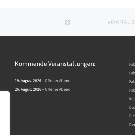
ZURÜCK ZUR BEITRAGSL
#DIGITAL.
Kommende Veranstaltungen:
Fa
Fab
19. August 2026
–
Offener Abend
Fab
26. August 2026
–
Offener Abend
Fab
Im
Dat
Die
De