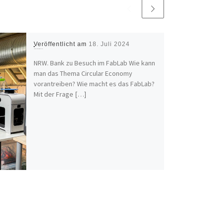
Veröffentlicht am
18. Juli 2024
NRW.Bank zu Besuch im FabLab
NRW. Bank zu Besuch im FabLab Wie kann
man das Thema Circular Economy
vorantreiben? Wie macht es das FabLab?
Mit der Frage […]