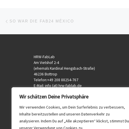
Beitragsnavigation
Vorheriger Beitrag
SO WAR DIE FAB24 MÉXICO
HRW-FabLab
Am Vietshof 2-4
(ehemals Kardinal Hengsbach-Straße)
46236 Bottrop
Telefon:+49 208 88254-767
E-Mail: info (at) hrw-fablab.de
veranstaltung (at) hrw-fablab.de
Wir schätzen Deine Privatsphäre
Wir verwenden Cookies, um Dein Surferlebnis zu verbessern,
Inhalte bereitzustellen und unseren Datenverkehr zu
analysieren. Indem Du auf „Alle akzeptieren“ klickst, stimmst Du
unserer Verwendung von Cookies zu.