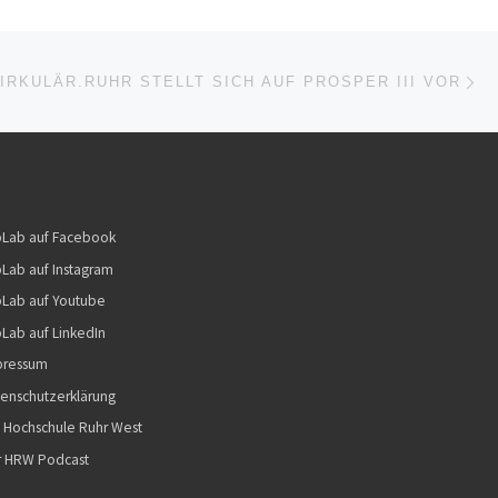
Nä
ISTE
ZIRKULÄR.RUHR STELLT SICH AUF PROSPER III VOR
bLab auf Facebook
Lab auf Instagram
Lab auf Youtube
Lab auf LinkedIn
pressum
enschutzerklärung
 Hochschule Ruhr West
r HRW Podcast