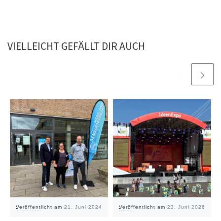
VIELLEICHT GEFÄLLT DIR AUCH
Veröffentlicht am
21. Juni 2024
Veröffentlicht am
23. Juni 2026
Sensorica 2024 – Präsentation zu NV-Zentren Magnetometern in medizinischen Anwendungen
Erfolgreicher Start auf der IdeenExpo 2026