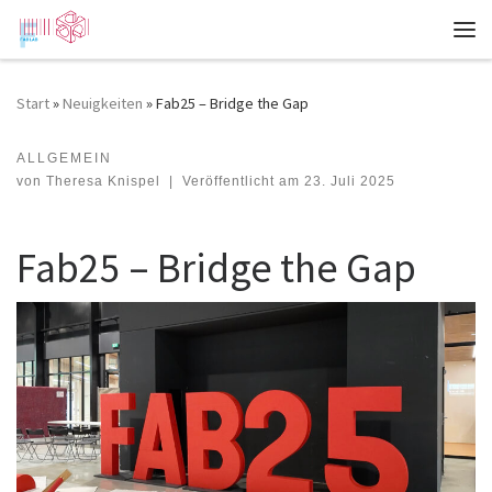
Zum Inhalt springen
Me
Start
»
Neuigkeiten
»
Fab25 – Bridge the Gap
ALLGEMEIN
Fab25 – Bridge the Gap
von
Theresa Knispel
|
Veröffentlicht am
23. Juli 2025
Fab25 – Bridge the Gap