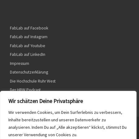
FabLab auf Facebook
FabLab auf Instagram
FabLab auf Youtube
FabLab auf LinkedIn
Impressum
Datenschutzerklärung
Die Hochschule Ruhr West
Der HRW Podcast
Wir schätzen Deine Privatsphäre
Wir verwenden Cookies, um Dein Surferlebnis zu verbessern,
Inhalte bereitzustellen und unseren Datenverkehr zu
© 2026
HRW FabLab
– Alle Rechte vorbehalten
analysieren. Indem Du auf „Alle akzeptieren“ klickst, stimmst Du
unserer Verwendung von Cookies zu.
Präsentiert von
WP
– Entworfen mit dem
Customizr-Theme