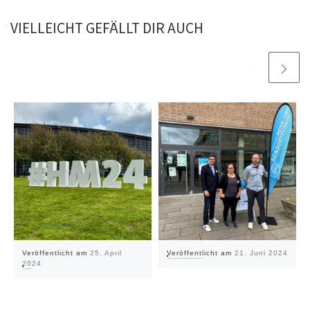
VIELLEICHT GEFÄLLT DIR AUCH
Veröffentlicht am
25. April
Veröffentlicht am
21. Juni 2024
Sensorica 2024 – Präsentation zu NV-Zentren Magnetometern in medizinischen Anwendungen
2024
Hannover Messe – Tag 3