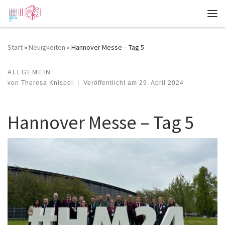
Zum Inhalt springen
Me
Start
»
Neuigkeiten
»
Hannover Messe – Tag 5
ALLGEMEIN
Hannover Messe – Tag 5
von
Theresa Knispel
|
Veröffentlicht am
29. April 2024
Hannover Messe – Tag 5