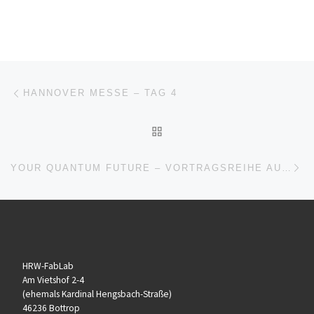
Beitragsnavigation
Vorheriger Beitrag
HANNOVER MESSE – TAG 4
ZURÜCK ZUR BEITRAGSL
Nä
YOUR QUANTUM FUTURE – VORTRAGSREIHE AUF DER HANNOVER MESSE
HRW-FabLab
Am Vietshof 2-4
(ehemals Kardinal Hengsbach-Straße)
46236 Bottrop