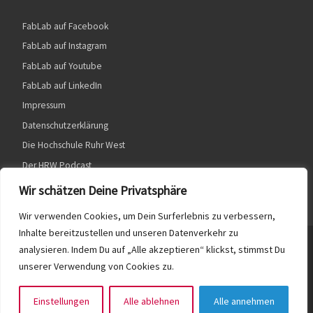
FabLab auf Facebook
FabLab auf Instagram
FabLab auf Youtube
FabLab auf LinkedIn
Impressum
Datenschutzerklärung
Die Hochschule Ruhr West
Der HRW Podcast
Wir schätzen Deine Privatsphäre
Wir verwenden Cookies, um Dein Surferlebnis zu verbessern,
Inhalte bereitzustellen und unseren Datenverkehr zu
© 2026
HRW FabLab
– Alle Rechte vorbehalten
analysieren. Indem Du auf „Alle akzeptieren“ klickst, stimmst Du
unserer Verwendung von Cookies zu.
Präsentiert von
WP
– Entworfen mit dem
Customizr-Theme
Einstellungen
Alle ablehnen
Alle annehmen