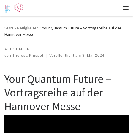
Zum Inhalt springen
Me
Start
»
Neuigkeiten
»
Your Quantum Future – Vortragsreihe auf der
Hannover Messe
ALLGEMEIN
Your Quantum Future – Vortragsreihe auf der Hannover Messe
von
Theresa Knispel
|
Veröffentlicht am
8. Mai 2024
Your Quantum Future –
Vortragsreihe auf der
Hannover Messe