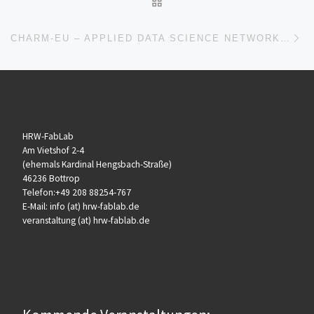
Nä
CHARM-EU – APPLIED DATA SCIENCE NETWORK EVENT
HRW-FabLab
Am Vietshof 2-4
(ehemals Kardinal Hengsbach-Straße)
46236 Bottrop
Telefon:+49 208 88254-767
E-Mail: info (at) hrw-fablab.de
veranstaltung (at) hrw-fablab.de