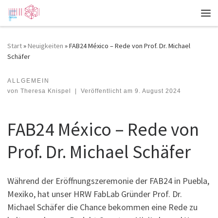
Zum Inhalt springen
Me
Start
»
Neuigkeiten
»
FAB24 México – Rede von Prof. Dr. Michael
Schäfer
ALLGEMEIN
FAB24 México – Rede von Prof. Dr. Michael Schäfer
von
Theresa Knispel
|
Veröffentlicht am
9. August 2024
FAB24 México – Rede von
Prof. Dr. Michael Schäfer
Während der Eröffnungszeremonie der FAB24 in Puebla,
Mexiko, hat unser HRW FabLab Gründer Prof. Dr.
Michael Schäfer die Chance bekommen eine Rede zu