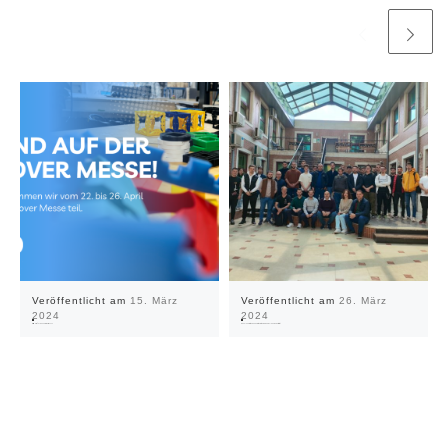
Veröffentlicht am
15. März
Veröffentlicht am
26. März
2024
2024
Wir sind auf der Hannover Messe 2024
Open Innovation – Kooperation mit Things Lab in Albanien gestartet