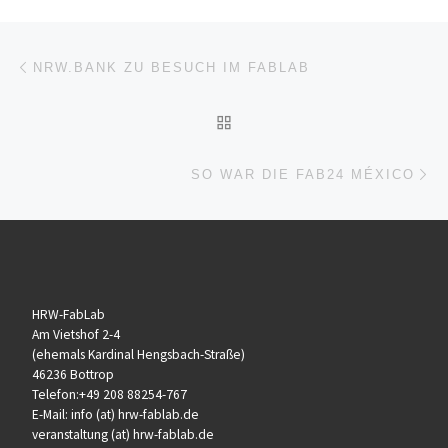
Beitragsnavigation
Vorheriger Beitrag
NRW.BANK ZU BESUCH IM FABLAB
ZURÜCK ZUR BEITRAGSL
Nä
SO WAR DIE FAB24 MÉXICO
HRW-FabLab
Am Vietshof 2-4
(ehemals Kardinal Hengsbach-Straße)
46236 Bottrop
Telefon:+49 208 88254-767
E-Mail: info (at) hrw-fablab.de
veranstaltung (at) hrw-fablab.de