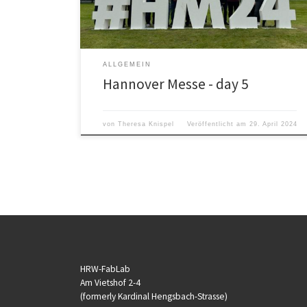
einfachsten Weg genommen und Lösungen für unsere
Probleme zu […]
ALLGEMEIN
Hannover Messe - day 5
von
Theresa Knispel
Veröffentlicht am
29. April 2024
HRW-FabLab
Am Vietshof 2-4
(formerly Kardinal Hengsbach-Strasse)