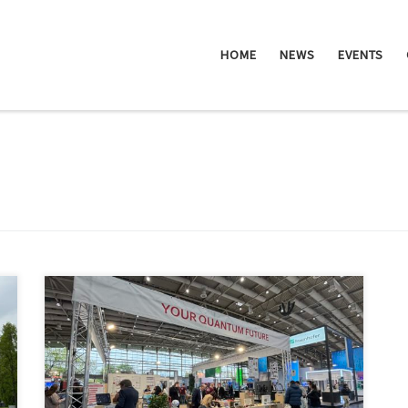
HOME
NEWS
EVENTS
Hannover Messe – Tag 4 Pepper begrüßt neue
Besucher auf dem Stand und unsere fleißigen
Mitarbeiter verlieren so langsam ihre Stimmen, weil sie
den ganzen Tag über Quanten reden. Kurz gesagt:
unser Stand entpuppt sich auch an Tag 4 als absoluter