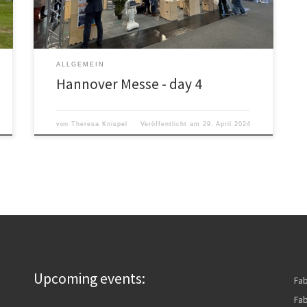
Publikumsmagnet. Denn wir sind anders mit unseren
selbstgebauten Holzmöbeln, […]
ALLGEMEIN
Hannover Messe - day 4
von
Theresa Knispel
Veröffentlicht am
29. April 2024
Upcoming events:
Fa
Fab