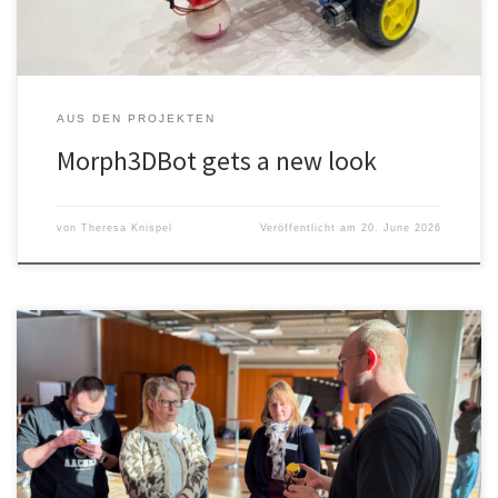
AUS DEN PROJEKTEN
Morph3DBot gets a new look
von
Theresa Knispel
Veröffentlicht am
20. June 2026
Quantenwelt zum Anfassen Wir bemühen uns Wissen weiter zu
tragen und der Öffentlichkeit verständlich zu machen, dass der
Einstieg in die Quantenphysik gar nicht kompliziert sein muss. Aber
manchmal braucht es auch die richtigen Multiplikatoren, um die
Message weiterzutragen. Genau da hat das zweitägige Event