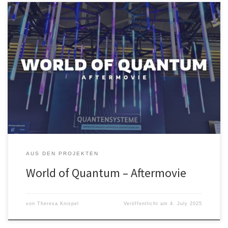
World of Quantum – Aftermovie An vier Messetagen ist viel passiert,
daher gibt es zum Abschluss der World of Quantum unser
Aftermovie mit ganz vielen Impressionen der Messe in München.
Viel Spaß!
AUS DEN PROJEKTEN
World of Quantum – Aftermovie
von
Theresa Knispel
Veröffentlicht am
4. July 2025