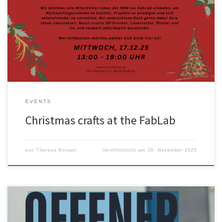
Weihnachtsbasteln im FabLab Wie in jedem Jahr laden wir alle
HRW Angehörigen zum Weihnachtsbasteln ein. Nutzt die Zeit und
erledigt eure Projekte. Anmelden könnt ihr euch über das
Anmelde-Tool, wie zum offenen Abend. Wir freuen uns auf Euch!
EVENTS
Christmas crafts at the FabLab
von
Theresa Knispel
Veröffentlicht am
20. November 2025