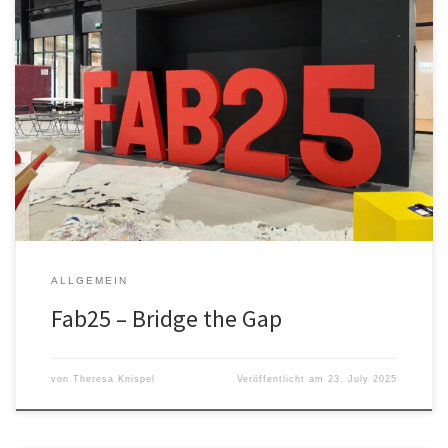
Fab25 – Bridge the Gap Ahoj Fab25 und díky für alles! Auch in
diesem Jahr haben wir an der Fab Konferenz teilgenommen und
viele neue Erfahrungen gesammelt. Die Fab25 hat, falls ihr noch
nicht drauf gekommen seid, in diesem Jahr in Tschechien
stattgefunden. Genauer gesagt in Brünn und in Prag. […]
ALLGEMEIN
Fab25 – Bridge the Gap
von
Theresa Knispel
Veröffentlicht am
23. July 2025