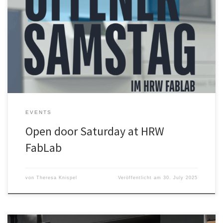
Offener Samstag im HRW FabLab Wir beenden unsere
Sommerpause und starten mit einem offenen Samstag im FabLab.
Kommt zwischen 11 und 16 Uhr vorbei und erledigt eure Projekte.
Die Anmeldung erfolgt über die gleiche Seite, wie für den
regulären offenen Abend. Mit dem geht es dann auch direkt am
06.08. […]
EVENTS
Open door Saturday at HRW
FabLab
von
Theresa Knispel
Veröffentlicht am
30. July 2025