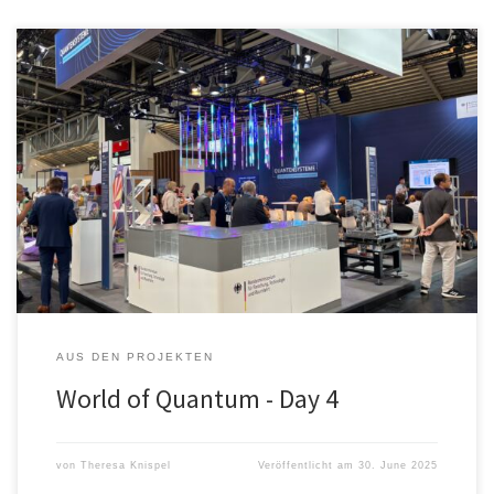
World of Quantum – Tag 4 Vier Tage Messewahnsinn sind vorbei.
Das war die World of Quantum 2025. Es war eine tolle Erfahrung,
wir haben viele nette Menschen kennengelernt, durften uns vielen
Besuchergruppen vorstellen und haben wertvolles Feedback
bekommen. Die Partnerwand ist leider nicht ganz fertig
geworden, da der 3D […]
AUS DEN PROJEKTEN
World of Quantum - Day 4
von
Theresa Knispel
Veröffentlicht am
30. June 2025