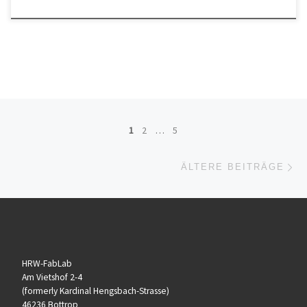
Beitragsnavigation
1
2
…
5
Äl
ÄLTERE BEITRÄGE
HRW-FabLab
Am Vietshof 2-4
(formerly Kardinal Hengsbach-Strasse)
46236 Bottrop