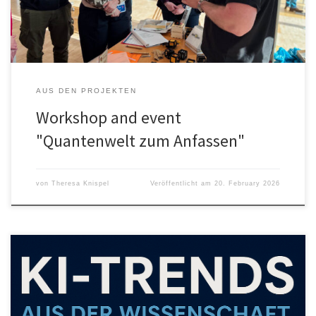
„Quantenwelt zum Anfassen“ angesetzt. Am […]
AUS DEN PROJEKTEN
Workshop and event
"Quantenwelt zum Anfassen"
von
Theresa Knispel
Veröffentlicht am
20. February 2026
Vortrag bei „KI mal 4“ Wie verändert Künstliche Intelligenz den
Unternehmensalltag? Welche Chancen eröffnen sich für neue
Geschäftsmodelle?Unter dem Titel „KI mal 4-Oberhausen.Kunst.