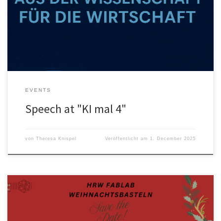
Forschung. Unternehmen“ veranstaltet die OWT Oberhausener
Wirtschafts- und Tourismusförderung am 04.12. von 17:00 bis 19:00
Uhr einen Informationsabend zum Thema Business-KI in einem
besonderen Rahmen. Prof. Dr. […]
EVENTS
Speech at "KI mal 4"
von
Theresa Knispel
Veröffentlicht am
1. December 2025