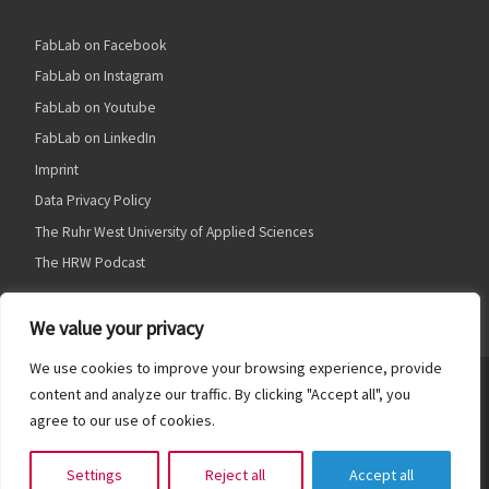
FabLab on Facebook
FabLab on Instagram
FabLab on Youtube
FabLab on LinkedIn
Imprint
Data Privacy Policy
The Ruhr West University of Applied Sciences
The HRW Podcast
We value your privacy
We use cookies to improve your browsing experience, provide
© 2026
HRW FabLab
– Alle Rechte vorbehalten
content and analyze our traffic. By clicking "Accept all", you
agree to our use of cookies.
Präsentiert von
WP
– Entworfen mit dem
Customizr Theme
Settings
Reject all
Accept all