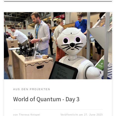
World of Quantum – Tag 3 Die World of Quantum ist fast schon
wieder vorbei, wie schnell die Zeit vergeht. Genauso schnell wie
die Zeit rum geht, so schnell wächst unsere Partnerwand. Es ist
schön zu sehen, wie die blauen Boxen an der Wand wachsen und
neugierige Besucher:Innen einlädt mit […]
AUS DEN PROJEKTEN
World of Quantum - Day 3
von
Theresa Knispel
Veröffentlicht am
27. June 2025