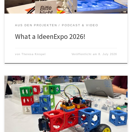
AUS DEN PROJEKTEN
PODCAST & VIDEO
What a IdeenExpo 2026!
von
Theresa Knispel
Veröffentlicht am
8. July 2026
Morph3DBot in neuem Gewand Unsere Projekte haben immer
den Ansatz nachhaltig zu sein und dauerhaft eine Veränderung,
Verbesserung oder auch Weiterentwicklung von Forschung und
Lehre voran zu treiben. Eines dieser Projekte ist Morph3DBot. Der
Morph3DBot ist ein modularer Robotik-Bausatz, der
praxisorientiertes Lernen lebendig macht – ideal für MINT-
Unterricht, Projekttage oder […]