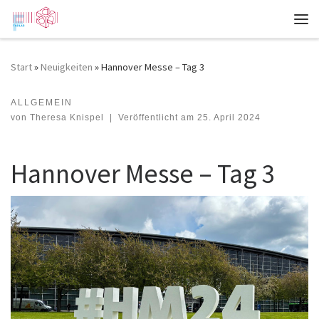
Zum Inhalt springen
Me
Start
»
Neuigkeiten
»
Hannover Messe – Tag 3
ALLGEMEIN
Hannover Messe – Tag 3
von
Theresa Knispel
|
Veröffentlicht am
25. April 2024
Hannover Messe – Tag 3