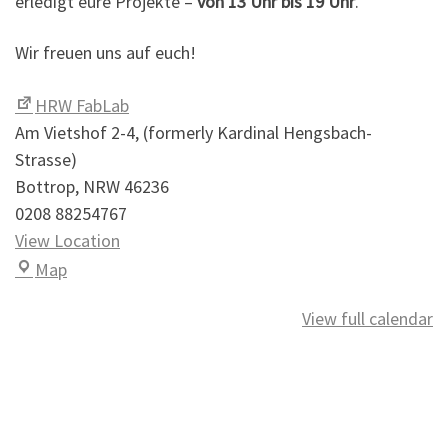
erledigt eure Projekte –
von 13 Uhr bis 19 Uhr
.
Wir freuen uns auf euch!
HRW FabLab
Am Vietshof 2-4
(formerly Kardinal Hengsbach-
Strasse)
Bottrop
,
NRW
46236
0208 88254767
View Location
HRW FabLab
Map
View full calendar