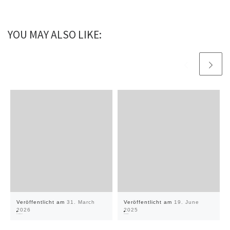
YOU MAY ALSO LIKE:
Veröffentlicht am
31. March
Veröffentlicht am
19. June
2026
2025
IdeenExpo 2026
Offener Abend