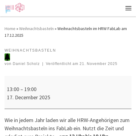
Zum Inhalt springen
Me
Home
»
Weihnachtsbasteln
»
Weihnachtsbasteln im HRW FabLab am
17.12.2025
WEIHNACHTSBASTELN
Weihnachtsbasteln im HRW FabLab am 17.12.2025
von
Daniel Scholz
|
Veröffentlicht am
21. November 2025
Weihnachtsbasteln im HRW FabLab am 17.12.2025
13:00
–
19:00
17. December 2025
Wie in jedem Jahr laden wir alle HRW-Angehörigen zum
Weihnachtsbasteln ins FabLab ein. Nutzt die Zeit und