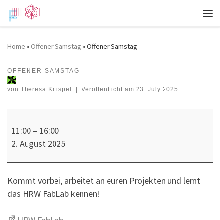
Zum Inhalt springen
Me
Home
»
Offener Samstag
»
Offener Samstag
OFFENER SAMSTAG
Offener Samstag
von
Theresa Knispel
|
Veröffentlicht am
23. July 2025
Offener Samstag
11:00
–
16:00
2. August 2025
Kommt vorbei, arbeitet an euren Projekten und lernt
das HRW FabLab kennen!
HRW FabLab