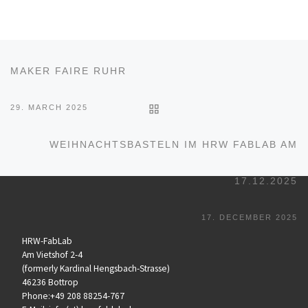
Beitragsnavigation
Vorheriger Beitrag
MAKER FAIRE RUHR
ZURÜCK ZUR BEITRAGSL
29. MARCH 2025
Nä
WEIHNACHTSBASTELN IM HRW FABLAB AM
17.12.2025
17. DECEMBER 2025
HRW-FabLab
Am Vietshof 2-4
(formerly Kardinal Hengsbach-Strasse)
46236 Bottrop
Phone:+49 208 88254-767