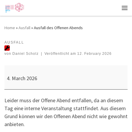
Zum Inhalt springen
Me
Home
»
Ausfall
»
Ausfall des Offenen Abends
AUSFALL
Ausfall des Offenen Abends
von
Daniel Scholz
|
Veröffentlicht am
12. February 2026
Ausfall des Offenen Abends
4. March 2026
Leider muss der Offene Abend entfallen, da an diesem
Tag eine interne Veranstaltung stattfindet. Aus diesem
Grund können wir den Offenen Abend nicht wie gewohnt
anbieten.