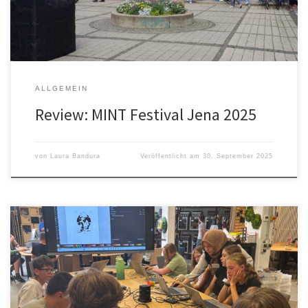
Mathematik, Informatik, Naturwissenschaften und […]
ALLGEMEIN
Review: MINT Festival Jena 2025
von
Laura Bandura
Veröffentlicht am
30. September 2025
Rückblick auf das ferien4u-Camp 2025 – Technik, Kreativität und
jede Menge Spaß am HRW-Campus Bottrop In der sechsten
Sommerferienwoche 2025 fand am Campus Bottrop der
Hochschule Ruhr West und bei uns im FabLab erneut das beliebte