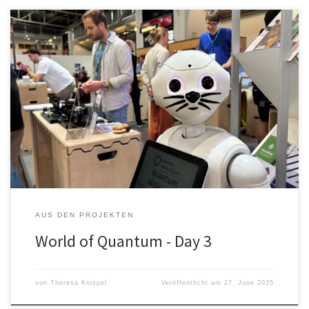
World of Quantum – Tag 3 Die World of Quantum ist fast schon
wieder vorbei, wie schnell die Zeit vergeht. Genauso schnell wie
die Zeit rum geht, so schnell wächst unsere Partnerwand. Es ist
schön zu sehen, wie die blauen Boxen an der Wand wachsen und
neugierige Besucher:Innen einlädt mit […]
AUS DEN PROJEKTEN
World of Quantum - Day 3
von
Theresa Knispel
Veröffentlicht am
27. June 2025