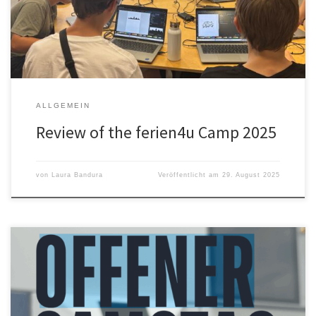
Feriencamp ferien4u statt. Vom 18. bis 22. August 2025 tauchten
rund 30 Schüler:innen ab Klasse […]
ALLGEMEIN
Review of the ferien4u Camp 2025
von
Laura Bandura
Veröffentlicht am
29. August 2025
Offener Samstag im HRW FabLab Wir beenden unsere
Sommerpause und starten mit einem offenen Samstag im FabLab.
Kommt zwischen 11 und 16 Uhr vorbei und erledigt eure Projekte.