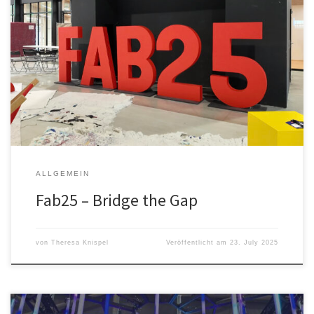
Fab25 – Bridge the Gap Ahoj Fab25 und díky für alles! Auch in
diesem Jahr haben wir an der Fab Konferenz teilgenommen und
viele neue Erfahrungen gesammelt. Die Fab25 hat, falls ihr noch
nicht drauf gekommen seid, in diesem Jahr in Tschechien
stattgefunden. Genauer gesagt in Brünn und in Prag. […]
ALLGEMEIN
Fab25 – Bridge the Gap
von
Theresa Knispel
Veröffentlicht am
23. July 2025