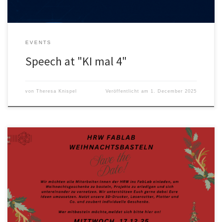
EVENTS
Speech at "KI mal 4"
von
Theresa Knispel
Veröffentlicht am
1. December 2025
Weihnachtsbasteln im FabLab Wie in jedem Jahr laden wir alle
HRW Angehörigen zum Weihnachtsbasteln ein. Nutzt die Zeit und
erledigt eure Projekte. Anmelden könnt ihr euch über das
Anmelde-Tool, wie zum offenen Abend. Wir freuen uns auf Euch!