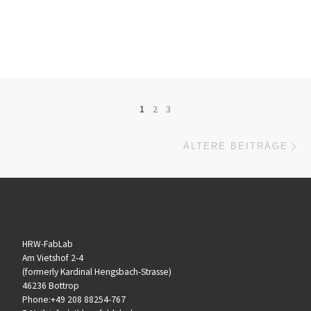
Beitragsnavigation
1
2
3
Äl
ÄLTERE BEITRÄGE
HRW-FabLab
Am Vietshof 2-4
(formerly Kardinal Hengsbach-Strasse)
46236 Bottrop
Phone:+49 208 88254-767