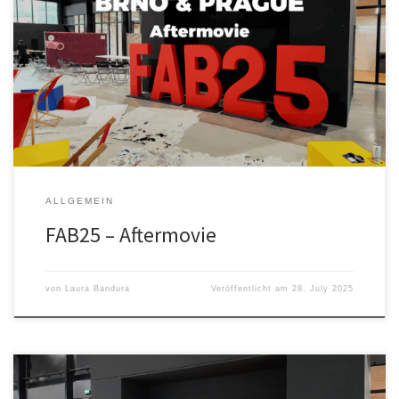
FAB25 – Aftermovie Was für eine Woche! Vom 4. bis 11. Juli waren
wir mittendrin – in Brünn und in Prag, bei der FAB25 Czechia. Acht
Tage voller Ideen, Begegnungen und Workshops. Wir haben
gelötet, gelasert, gelacht und unsere eigenen Projekte in
Workshops vorgestellt. Ob bei den Workshops, bei den […]
ALLGEMEIN
FAB25 – Aftermovie
von
Laura Bandura
Veröffentlicht am
28. July 2025