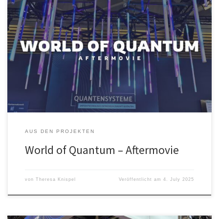
World of Quantum – Aftermovie An vier Messetagen ist viel passiert,
daher gibt es zum Abschluss der World of Quantum unser
Aftermovie mit ganz vielen Impressionen der Messe in München.
Viel Spaß!
AUS DEN PROJEKTEN
World of Quantum – Aftermovie
von
Theresa Knispel
Veröffentlicht am
4. July 2025