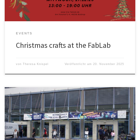
EVENTS
Christmas crafts at the FabLab
von
Theresa Knispel
Veröffentlicht am
20. November 2025
Rückblick: MINT-Festival Jena 2025 Drei Tage Wissenschaft zum
Anfassen – Kommunikation im Fokus Vom 16. bis 18. September
2025 verwandelte sich der Ernst-Abbe-Platz im Herzen Jenas in
ein lebendiges Zentrum für Wissenschaft, Technik und Bildung: Das
MINT-Festival Jena 2025 bot spannende Einblicke in die Welt der