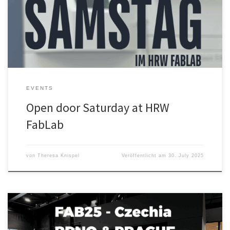
Die Anmeldung erfolgt über die gleiche Seite, wie für den
regulären offenen Abend. Mit dem geht es dann auch direkt am
06.08. […]
EVENTS
Open door Saturday at HRW
FabLab
von
Theresa Knispel
Veröffentlicht am
30. July 2025