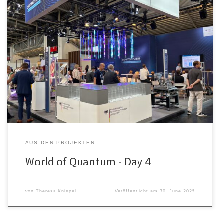
World of Quantum – Tag 4 Vier Tage Messewahnsinn sind vorbei.
Das war die World of Quantum 2025. Es war eine tolle Erfahrung,
wir haben viele nette Menschen kennengelernt, durften uns vielen
Besuchergruppen vorstellen und haben wertvolles Feedback
bekommen. Die Partnerwand ist leider nicht ganz fertig
geworden, da der 3D […]
AUS DEN PROJEKTEN
World of Quantum - Day 4
von
Theresa Knispel
Veröffentlicht am
30. June 2025