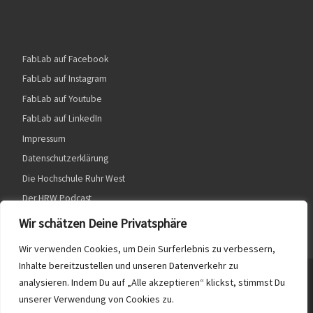
FabLab auf Facebook
FabLab auf Instagram
FabLab auf Youtube
FabLab auf LinkedIn
Impressum
Datenschutzerklärung
Die Hochschule Ruhr West
Der HRW Podcast
Wir schätzen Deine Privatsphäre
Wir verwenden Cookies, um Dein Surferlebnis zu verbessern,
Inhalte bereitzustellen und unseren Datenverkehr zu
© 2026
HRW FabLab
– Alle Rechte vorbehalten
analysieren. Indem Du auf „Alle akzeptieren“ klickst, stimmst Du
unserer Verwendung von Cookies zu.
Präsentiert von
WP
– Entworfen mit dem
Customizr-Theme