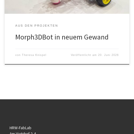
AUS DEN PROJEKTEN
Morph3DBot in neuem Gewand
von
Theresa Knispel
Veröffentlicht am
20. Juni 2026
HRW-FabLab
Am Vietshof 2-4