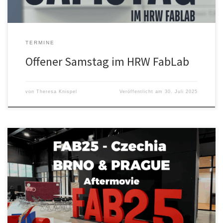
TERMINE
Offener Samstag im HRW FabLab
von
Theresa Knispel
Veröffentlicht am
30. Juli 2025
FAB25 – Aftermovie Was für eine Woche! Vom 4. bis 11. Juli waren
wir mittendrin – in Brünn und in Prag, bei der FAB25 Czechia. Acht
Tage voller Ideen, Begegnungen und Workshops. Wir haben
gelötet, gelasert, gelacht und unsere eigenen Projekte in
Workshops vorgestellt. Ob bei den Workshops, bei den […]