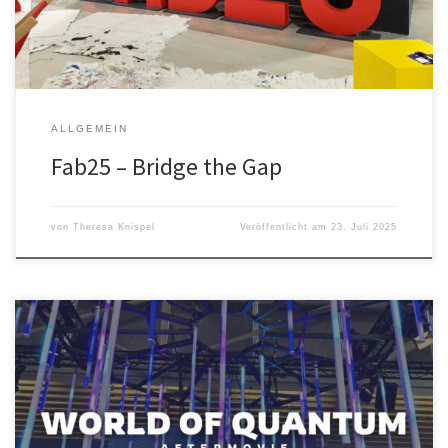
ALLGEMEIN
Fab25 – Bridge the Gap
von
Theresa Knispel
Veröffentlicht am
23. Juli 2025
World of Quantum – Aftermovie An vier Messetagen ist viel passiert,
daher gibt es zum Abschluss der World of Quantum unser
Aftermovie mit ganz vielen Impressionen der Messe in München.