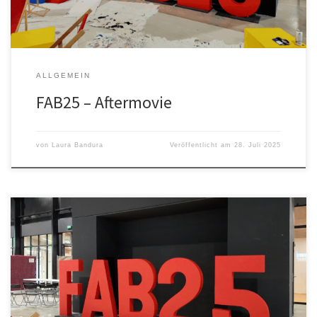
ALLGEMEIN
FAB25 – Aftermovie
von
Laura Bandura
Veröffentlicht am
28. Juli 2025
Fab25 – Bridge the Gap Ahoj Fab25 und díky für alles! Auch in
diesem Jahr haben wir an der Fab Konferenz teilgenommen und
viele neue Erfahrungen gesammelt. Die Fab25 hat, falls ihr noch
nicht drauf gekommen seid, in diesem Jahr in Tschechien
stattgefunden. Genauer gesagt in Brünn und in Prag. […]