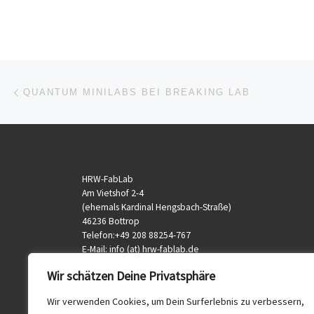
Beitragsnavigation
Vorheriger Beitrag
QUANTUM MINILABS BEI BREAKING LAB
HRW-FabLab
Am Vietshof 2-4
(ehemals Kardinal Hengsbach-Straße)
46236 Bottrop
Telefon:+49 208 88254-767
E-Mail: info (at) hrw-fablab.de
veranstaltung (at) hrw-fablab.de
Wir schätzen Deine Privatsphäre
Wir verwenden Cookies, um Dein Surferlebnis zu verbessern,