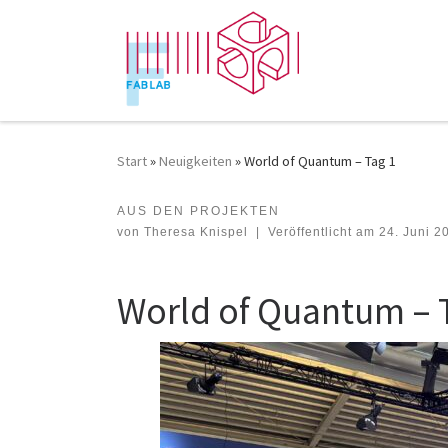
Zum Inhalt springen
Start
»
Neuigkeiten
»
World of Quantum – Tag 1
AUS DEN PROJEKTEN
World of Quantum – Tag 1
von
Theresa Knispel
|
Veröffentlicht am
24. Juni 2
World of Quantum – 