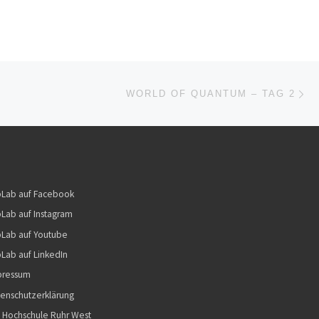
Nä
ISTE
WORLD OF QUANTUM – TAG 2
bLab auf Facebook
Lab auf Instagram
Lab auf Youtube
Lab auf LinkedIn
pressum
enschutzerklärung
 Hochschule Ruhr West