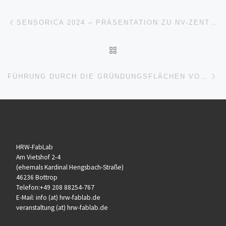
Beitragsnavigation
Vorheriger Beitrag
SENSORICA 2024 – PRÄSENTATION ZU NV-ZENTREN MAGNETOMETERN IN MEDIZINISCHEN ANWENDUNGEN
ZURÜCK ZUR BEITRAGSL
Nä
FÜHRUNG DURCH DIE GRÜNDUNGSFLÄCHEN VON HRW STARTUPS
HRW-FabLab
Am Vietshof 2-4
(ehemals Kardinal Hengsbach-Straße)
46236 Bottrop
Telefon:+49 208 88254-767
E-Mail: info (at) hrw-fablab.de
veranstaltung (at) hrw-fablab.de