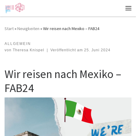
Zum Inhalt springen
Me
Start
»
Neuigkeiten
»
Wir reisen nach Mexiko – FAB24
ALLGEMEIN
Wir reisen nach Mexiko – FAB24
von
Theresa Knispel
|
Veröffentlicht am
25. Juni 2024
Wir reisen nach Mexiko –
FAB24