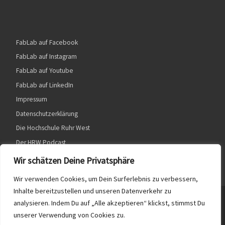
FabLab auf Facebook
FabLab auf Instagram
FabLab auf Youtube
FabLab auf LinkedIn
Impressum
Datenschutzerklärung
Die Hochschule Ruhr West
Der HRW Podcast
Wir schätzen Deine Privatsphäre
Wir verwenden Cookies, um Dein Surferlebnis zu verbessern,
Inhalte bereitzustellen und unseren Datenverkehr zu
© 2026
HRW FabLab
– Alle Rechte vorbehalten
analysieren. Indem Du auf „Alle akzeptieren“ klickst, stimmst Du
unserer Verwendung von Cookies zu.
Präsentiert von
WP
– Entworfen mit dem
Customizr-Theme