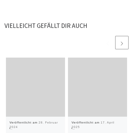
VIELLEICHT GEFÄLLT DIR AUCH
Veröffentlicht am
28. Februar
Veröffentlicht am
17. April
2024
2025
Offener Abend
Offener Samstag