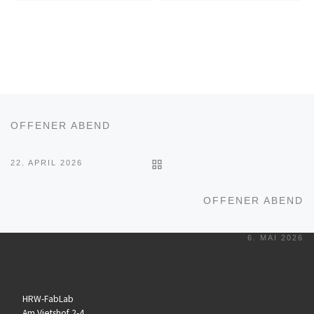
Beitragsnavigation
Vorheriger Beitrag
OFFENER ABEND
ZURÜCK ZUR BEITRAGSL
22. APRIL 2026
Nä
OFFENER ABEND
6. MAI 2026
HRW-FabLab
Am Vietshof 2-4