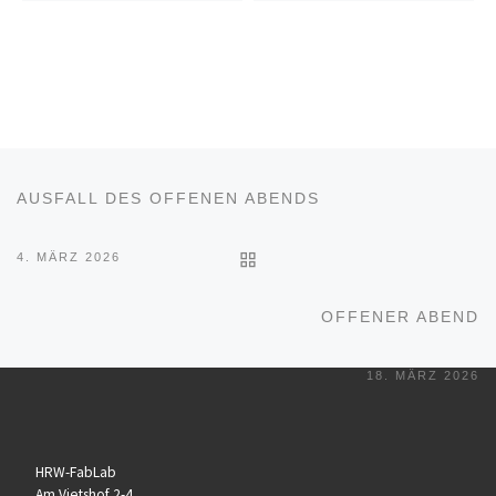
Beitragsnavigation
Vorheriger Beitrag
AUSFALL DES OFFENEN ABENDS
ZURÜCK ZUR BEITRAGSL
4. MÄRZ 2026
Nä
OFFENER ABEND
18. MÄRZ 2026
HRW-FabLab
Am Vietshof 2-4