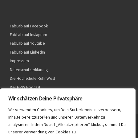
FabLab auf Facebook
FabLab auf Instagram
FabLab auf Youtube
FabLab auf LinkedIn
Impressum
Datenschutzerklärung
Die Hochschule Ruhr West
Der HRW Podcast
Wir schätzen Deine Privatsphäre
Wir verwenden Cookies, um Dein Surferlebnis zu verbessern,
Inhalte bereitzustellen und unseren Datenverkehr zu
© 2026
HRW FabLab
– Alle Rechte vorbehalten
analysieren. Indem Du auf „Alle akzeptieren“ klickst, stimmst Du
unserer Verwendung von Cookies zu.
Präsentiert von
WP
– Entworfen mit dem
Customizr-Theme