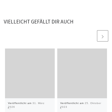
VIELLEICHT GEFÄLLT DIR AUCH
Veröffentlicht am
31. März
Veröffentlicht am
25. Oktober
2026
2023
IdeenExpo 2026
FabNight