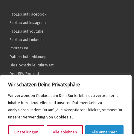
FabLab auf Facebook
FabLab auf Instagram
FabLab auf Youtube
FabLab auf LinkedIn
Impressum
Datenschutzerklärung
Die Hochschule Ruhr West
Der HRW Podcast
Wir schätzen Deine Privatsphäre
Wir verwenden Cookies, um Dein Surferlebnis zu verbessern,
Inhalte bereitzustellen und unseren Datenverkehr zu
© 2026
HRW FabLab
– Alle Rechte vorbehalten
analysieren. Indem Du auf „Alle akzeptieren“ klickst, stimmst Du
unserer Verwendung von Cookies zu.
Präsentiert von
WP
– Entworfen mit dem
Customizr-Theme
Einstellungen
Alle ablehnen
Alle annehmen