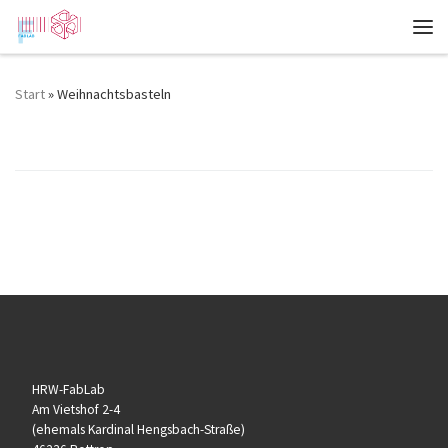
Zum Inhalt springen
Me
Start
»
Weihnachtsbasteln
Veranstaltungskategorien:
Weihnachtsbasteln
HRW-FabLab
Am Vietshof 2-4
(ehemals Kardinal Hengsbach-Straße)