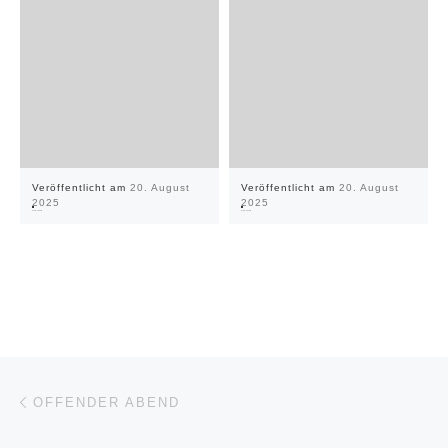
Veröffentlicht am
20. August
Veröffentlicht am
20. August
2025
2025
Offender Abend
Offender Abend
Beitragsnavigation
Vorheriger Beitrag
OFFENDER ABEND