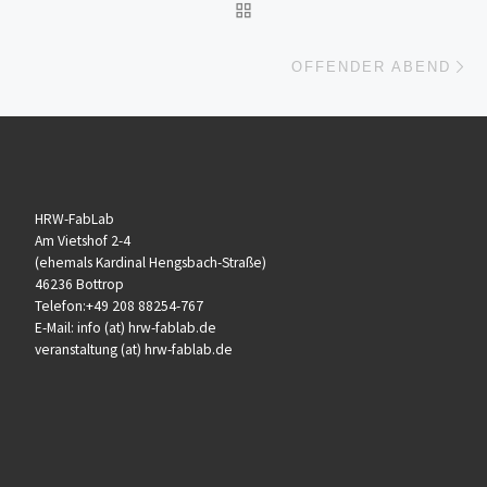
ZURÜCK ZUR BEITRAGSL
Nä
OFFENDER ABEND
HRW-FabLab
Am Vietshof 2-4
(ehemals Kardinal Hengsbach-Straße)
46236 Bottrop
Telefon:+49 208 88254-767
E-Mail: info (at) hrw-fablab.de
veranstaltung (at) hrw-fablab.de