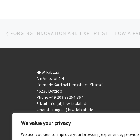
Beitragsnavigation
Vorheriger Beitrag
HRW-FabLab
Am Vietshof 2-4
(formerly Kardinal Hengsbach-Strasse)
46236 Bottrop
Phone:+49 208 88254-767
E-Mail: info (at) hrw-fablab.de
veranstaltung (at) hrw-fablab.de
We value your privacy
We use cookies to improve your browsing experience, provide