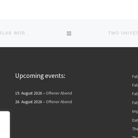
ZURÜCK ZUR BEITRAGSL
FORGING INNOVATION AND EXPERTISE - HOW A FABLAB WORKS
Upcoming events:
Fa
Fab
19. August 2026
–
Offener Abend
Fa
26. August 2026
–
Offener Abend
Fab
Imp
Dat
The
Th