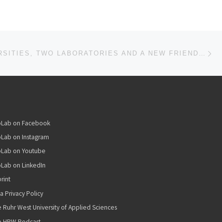
Nä
ISTE
TWO UNIVERSITIES, TWO LABORATORIES AND A NEW FRIENDSHIP
bLab on Facebook
Lab on Instagram
bLab on Youtube
Lab on LinkedIn
rint
a Privacy Policy
 Ruhr West University of Applied Sciences
e HRW Podcast