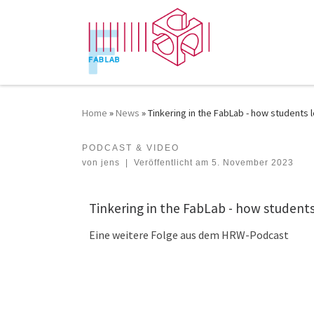
Zum Inhalt springen
Home
»
News
»
Tinkering in the FabLab - how students 
PODCAST & VIDEO
Tinkering in the FabLab - how students learn
von
jens
|
Veröffentlicht am
5. November 2023
Tinkering in the FabLab - how students
Eine weitere Folge aus dem HRW-Podcast