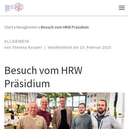
Zum Inhalt springen
Me
Start
»
Neuigkeiten
»
Besuch vom HRW Präsidium
ALLGEMEIN
Besuch vom HRW Präsidium
von
Theresa Knispel
|
Veröffentlicht am
13. Februar 2025
Besuch vom HRW
Präsidium