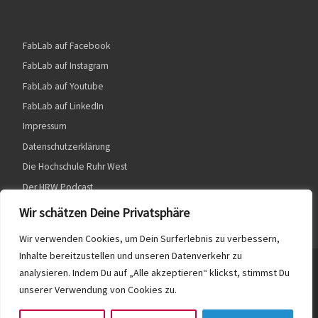
FabLab auf Facebook
FabLab auf Instagram
FabLab auf Youtube
FabLab auf LinkedIn
Impressum
Datenschutzerklärung
Die Hochschule Ruhr West
Der HRW Podcast
Wir schätzen Deine Privatsphäre
Wir verwenden Cookies, um Dein Surferlebnis zu verbessern,
Inhalte bereitzustellen und unseren Datenverkehr zu
© 2026
HRW FabLab
– Alle Rechte vorbehalten
analysieren. Indem Du auf „Alle akzeptieren“ klickst, stimmst Du
unserer Verwendung von Cookies zu.
Präsentiert von
WP
– Entworfen mit dem
Customizr-Theme