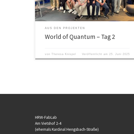
es kaum Zeit zum durchatmen, da unser […]
AUS DEN PROJEKTEN
World of Quantum – Tag 2
von
Theresa Knispel
Veröffentlicht am
25. Juni 2025
HRW-FabLab
Am Vietshof 2-4
(ehemals Kardinal Hengsbach-Straße)